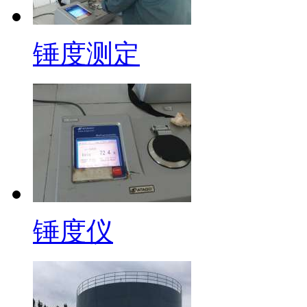
锤度测定
锤度仪