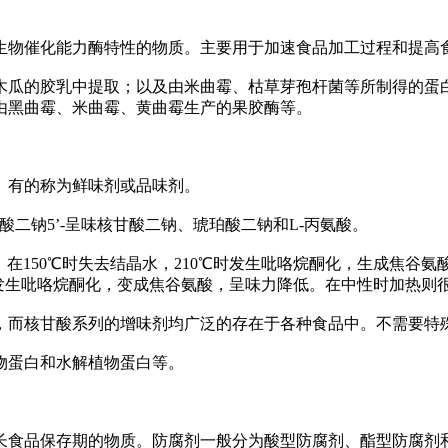
物催化能力酶特性的物质。主要用于加速食品加工过程和提高
的胶乳中提取；以及由米曲霉、枯草芽孢杆菌等所制得的蛋白
由黑曲霉、米曲霉、黄曲霉生产的果胶酶等。
有的称为鲜味剂或品味剂。
二钠5’-呈味核甘酸二钠、琥珀酸二钠和L-丙氨酸。
150℃时失去结晶水，210℃时发生吡咯烷酮化，生成焦谷氨酸
发生吡咯烷酮化，变成焦谷氨酸，呈味力降低。在中性时加热则
而核甘酸系列的增味剂均广泛的存在于各种食品中。不需要特
蛋白和水解植物蛋白等。
食品保存期的物质。防腐剂一般分为酸型防腐剂、酯型防腐剂