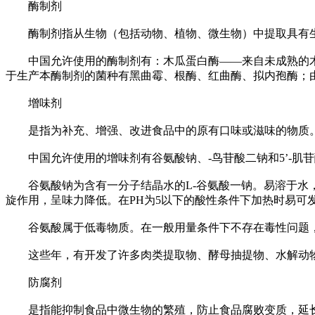
酶制剂
酶制剂指从生物（包括动物、植物、微生物）中提取具有生
中国允许使用的酶制剂有：木瓜蛋白酶——来自未成熟的木瓜
于生产本酶制剂的菌种有黑曲霉、根酶、红曲酶、拟内孢酶；
增味剂
是指为补充、增强、改进食品中的原有口味或滋味的物质。
中国允许使用的增味剂有谷氨酸钠、-鸟苷酸二钠和5’-肌苷酸
谷氨酸钠为含有一分子结晶水的L-谷氨酸一钠。易溶于水，在
旋作用，呈味力降低。在PH为5以下的酸性条件下加热时易可
谷氨酸属于低毒物质。在一般用量条件下不存在毒性问题，
这些年，有开发了许多肉类提取物、酵母抽提物、水解动物
防腐剂
是指能抑制食品中微生物的繁殖，防止食品腐败变质，延长