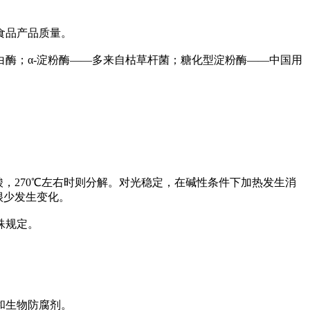
食品产品质量。
酶；α-淀粉酶——多来自枯草杆菌；糖化型淀粉酶——中国用
，270℃左右时则分解。对光稳定，在碱性条件下加热发生消
很少发生变化。
殊规定。
和生物防腐剂。