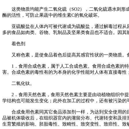
这类物质均能产生二氧化硫（SO2），二氧化硫遇水则形成
酶的活性，可防止果蔬中的维生素C的氧化破坏。
亚硫酸盐在人体内可被代谢成为硫酸盐，通过解毒过程从尿中
多的食品如肉类、谷物、乳制品及坚果类食品也不适合。因其
着色剂
又称色素，是使食品着色后提高其感官性状的一类物质。食
1．食用合成色素，属于人工合成色素。食用合成色素的特
害。合成色素的毒性有的为本身的化学性能对人体有直接毒性
二氧化钛。
2．食用天然色素，食用天然色素主要是由动植物组织中提取
学结构也可能发生变化；此外在加工的过程中，还有被污染的
合成食用色素同其它食品添加剂一样，为达到安全使用的目
品被机体吸收后，在组织器官内的潴留分布、代谢转变和及排
生育繁殖的影响、胚胎毒性、致畸性、致突变性、致癌性、致